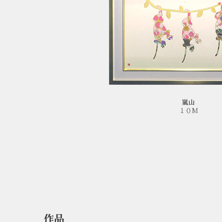
嵐山
１０M
作品