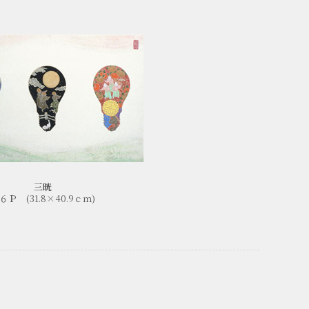
三晄
６Ｐ (31.8×40.9ｃｍ)