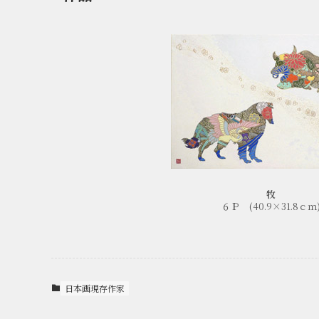
牧
６Ｐ (40.9×31.8ｃｍ
日本画現存作家