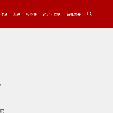
い作家
M賞
啐啄賞
鑑定・買取
会社概要
O
院