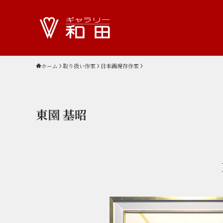
ホーム
取り扱い作家
日本画現存作家
東園 基昭