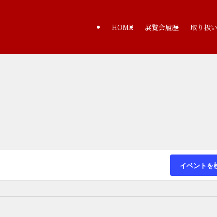
HOME
展覧会履歴
取り扱
イベントを