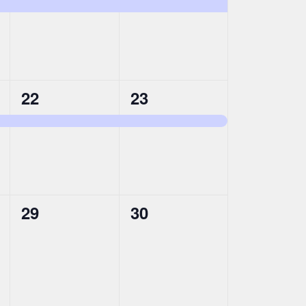
イ
イ
ベ
ベ
ン
ン
ト
ト
1
1
22
23
,
,
イ
イ
ベ
ベ
ン
ン
ト
ト
0
0
29
30
,
,
イ
イ
ベ
ベ
ン
ン
ト
ト