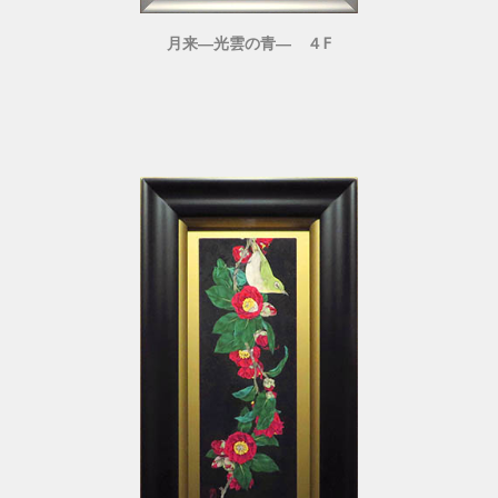
月来―光雲の青― ４F