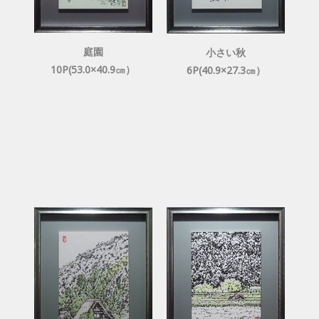
庭園
小さい秋
10P(53.0×40.9㎝）
6P(40.9×27.3㎝）