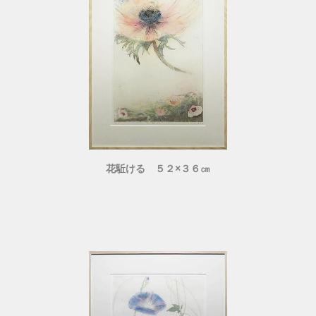
花駈ける ５２×３６㎝