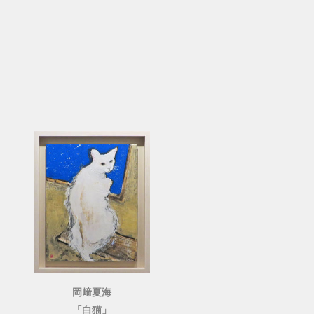
岡﨑夏海
「白猫」