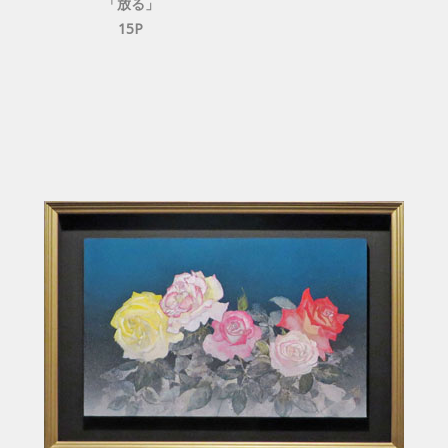
「放る」
15P