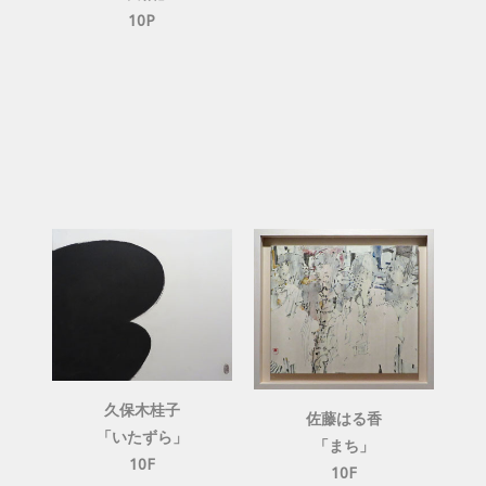
10P
久保木桂子
佐藤はる香
「いたずら」
「まち」
10F
10F