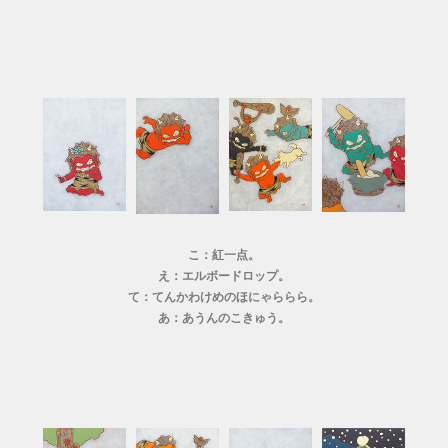
こ：紅一点。
え：エルボードロップ。
て：てんかわけめのほにゃららら。
あ：あうんのこきゅう。