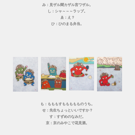
み：見ザル聞カザル言ワザル。
し：シャ～～～ラップ。
ゑ：え？
ひ：ひのまる弁当。
も：もももすももももものうち。
せ：先生ちょっといいですか？
す：すずめのなみだ。
京：京のみやこで花見酒。