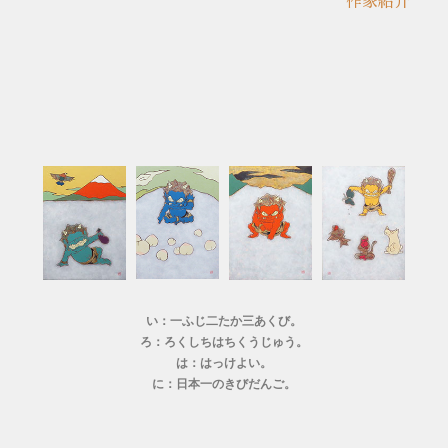
作家紹介
い：一ふじ二たか三あくび。
ろ：ろくしちはちくうじゅう。
は：はっけよい。
に：日本一のきびだんご。