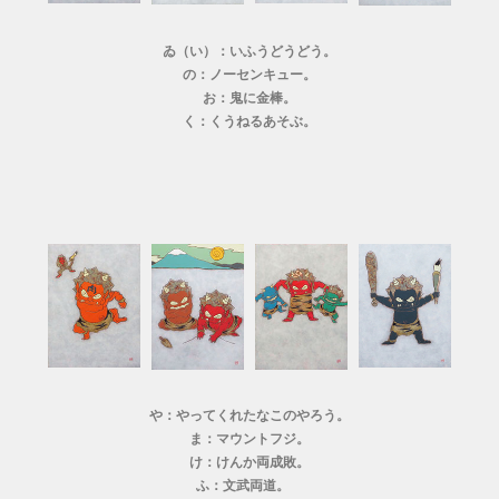
ゐ（い）：いふうどうどう。
の：ノーセンキュー。
お：鬼に金棒。
く：くうねるあそぶ。
や：やってくれたなこのやろう。
ま：マウントフジ。
け：けんか両成敗。
ふ：文武両道。