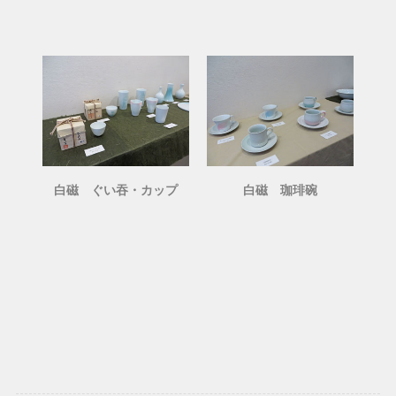
白磁 ぐい吞・カップ
白磁 珈琲碗