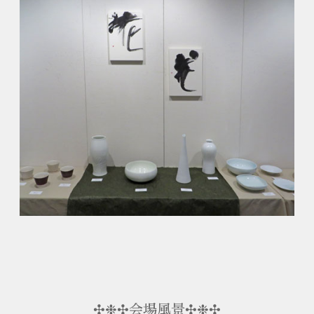
✣❉✣会場風景✣❉✣