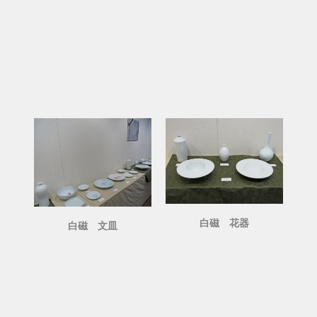
白磁 花器
白磁 文皿